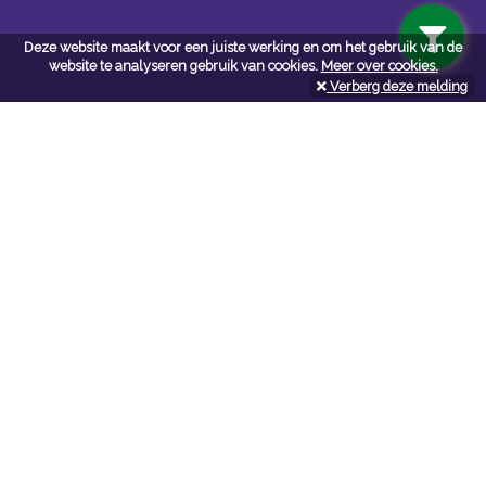
Deze website maakt voor een juiste werking en om het gebruik van de
website te analyseren gebruik van cookies.
Meer over cookies.
Verberg deze melding
Navigatie
Algemene voorwaarden
Privacy
Cookiebeleid
Cookie-instellingen
Contact
Neem bij vragen en/of opmerkingen contact met ons op:
P. de Loof bvba
bouwmat-deloof.be
Tel:
050336301
Mail:
ofni
eb.fooled-tamwuob@