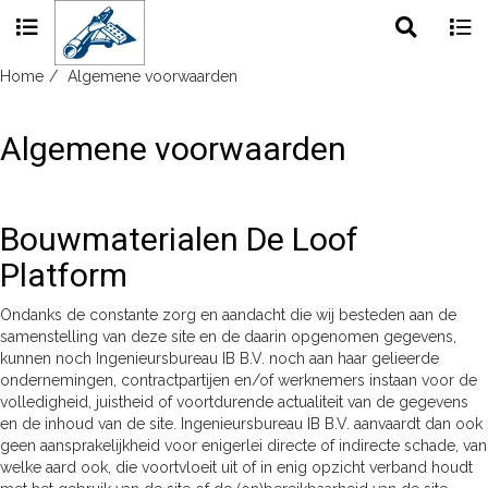
Toggle
Togg
search
navig
Skip
Home
Algemene voorwaarden
to
content
Algemene voorwaarden
Bouwmaterialen De Loof
Platform
Ondanks de constante zorg en aandacht die wij besteden aan de
samenstelling van deze site en de daarin opgenomen gegevens,
kunnen noch Ingenieursbureau IB B.V. noch aan haar gelieerde
ondernemingen, contractpartijen en/of werknemers instaan voor de
volledigheid, juistheid of voortdurende actualiteit van de gegevens
en de inhoud van de site. Ingenieursbureau IB B.V. aanvaardt dan ook
geen aansprakelijkheid voor enigerlei directe of indirecte schade, van
welke aard ook, die voortvloeit uit of in enig opzicht verband houdt