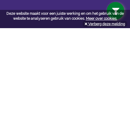
Deze website maakt voor een juiste werking en om het gebruik van de
website te analyseren gebruik van cookies.
Meer over cookies.
Verberg deze melding
Navigatie
Algemene voorwaarden
Privacy
Cookiebeleid
Cookie-instellingen
Contact
Neem bij vragen en/of opmerkingen contact met ons op:
P. de Loof bvba
bouwmat-deloof.be
Tel:
050336301
Mail:
ofni
eb.fooled-tamwuob@