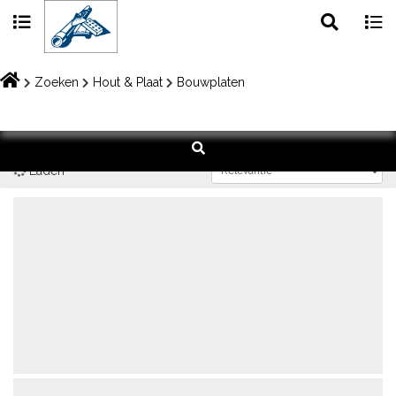
Toggle
Togg
search
navig
Skip
to
Zoeken
Hout & Plaat
Bouwplaten
content
Laden