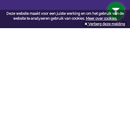
Deze website maakt voor een juiste werking en om het gebruik van de
website te analyseren gebruik van cookies.
Meer over cookies.
Verberg deze melding
Navigatie
Algemene voorwaarden
Privacy
Cookiebeleid
Cookie-instellingen
Contact
Neem bij vragen en/of opmerkingen contact met ons op:
P. de Loof bvba
bouwmat-deloof.be
Tel:
050336301
Mail:
ofni
eb.fooled-tamwuob@