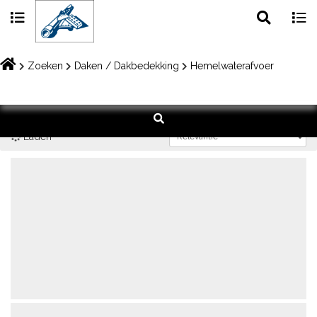
Toggle
Togg
search
navig
Skip
to
Zoeken
Daken / Dakbedekking
Hemelwaterafvoer
content
Laden