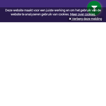
Deze website maakt voor een juiste werking en om het gebruik van de
website te analyseren gebruik van cookies.
Meer over cookies.
Verberg deze melding
Navigatie
Algemene voorwaarden
Privacy
Cookiebeleid
Cookie-instellingen
Contact
Neem bij vragen en/of opmerkingen contact met ons op:
P. de Loof bvba
bouwmat-deloof.be
Tel:
050336301
Mail:
ofni
eb.fooled-tamwuob@