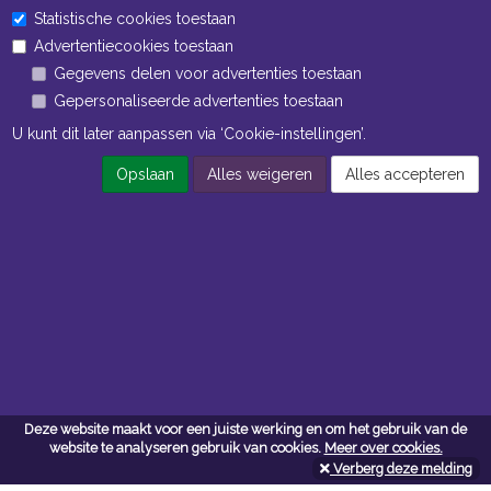
Statistische cookies toestaan
Advertentiecookies toestaan
Gegevens delen voor advertenties toestaan
Gepersonaliseerde advertenties toestaan
U kunt dit later aanpassen via ‘Cookie-instellingen’.
Opslaan
Alles weigeren
Alles accepteren
Navigatie
Algemene voorwaarden
Privacy
Cookiebeleid
Cookie-instellingen
Contact
Deze website maakt voor een juiste werking en om het gebruik van de
website te analyseren gebruik van cookies.
Meer over cookies.
Neem bij vragen en/of opmerkingen contact met ons op:
Verberg deze melding
P. de Loof bvba