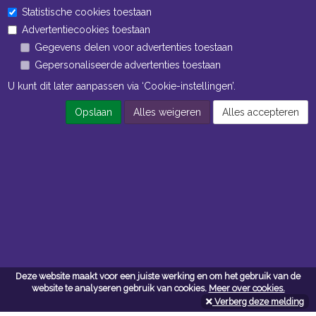
Statistische cookies toestaan
Advertentiecookies toestaan
Gegevens delen voor advertenties toestaan
Gepersonaliseerde advertenties toestaan
U kunt dit later aanpassen via ‘Cookie-instellingen’.
Opslaan
Alles weigeren
Alles accepteren
Navigatie
Algemene voorwaarden
Privacy
Cookiebeleid
Cookie-instellingen
Contact
Deze website maakt voor een juiste werking en om het gebruik van de
website te analyseren gebruik van cookies.
Meer over cookies.
Neem bij vragen en/of opmerkingen contact met ons op:
Verberg deze melding
P. de Loof bvba