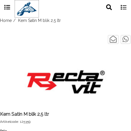
Toggle
Togg
search
navig
Skip
Home
Kem Satin M blik 2,5 ltr
to
content
Kem Satin M blik 2,5 ltr
Artikelcode: 125359