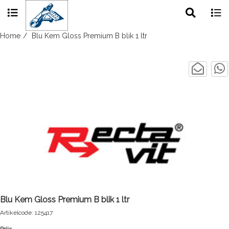
Toggle
Togg
search
navig
Skip
Home
Blu Kem Gloss Premium B blik 1 ltr
to
content
Blu Kem Gloss Premium B blik 1 ltr
Artikelcode: 125417