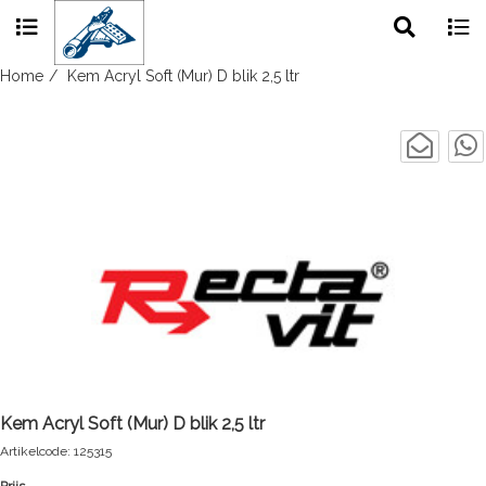
Toggle
Togg
search
navig
Skip
Home
Kem Acryl Soft (Mur) D blik 2,5 ltr
to
content
Kem Acryl Soft (Mur) D blik 2,5 ltr
Artikelcode: 125315