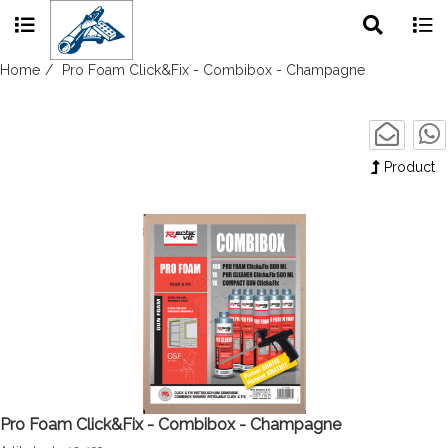
Toggle
Togg
search
navig
Skip
Home
Pro Foam Click&Fix - Combibox - Champagne
to
content
Product
Pro Foam Click&Fix - Combibox - Champagne