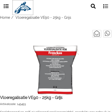
Toggle
Togg
search
navig
Skip
Home
Vloeregalisatie VE90 - 25kg - Grijs
to
content
Vloeregalisatie VE90 - 25kg - Grijs
Artikelcode: 145493