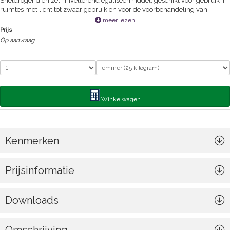
Sneldrogend en zelf-nivellerend egaliseermiddel, geschikt voor gebruik in
ruimtes met licht tot zwaar gebruik en voor de voorbehandeling van
onbeschadigde absorberende en niet-absorberende ondervloeren,
meer lezen
voorafgaand aan de installatie van een nieuwe vloerbedekking
Prijs
Op aanvraag
Winkelwagen
Kenmerken
Prijsinformatie
Downloads