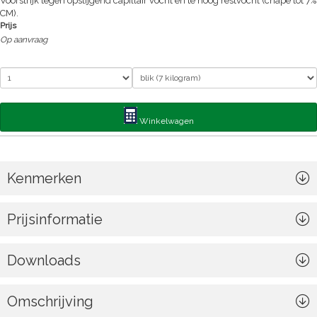
Voorstrijk tegen opstijgend capillair vocht en te hoog restvocht (chape tot 7%
CM).
Prijs
Op aanvraag
Winkelwagen
Kenmerken
Prijsinformatie
Downloads
Omschrijving