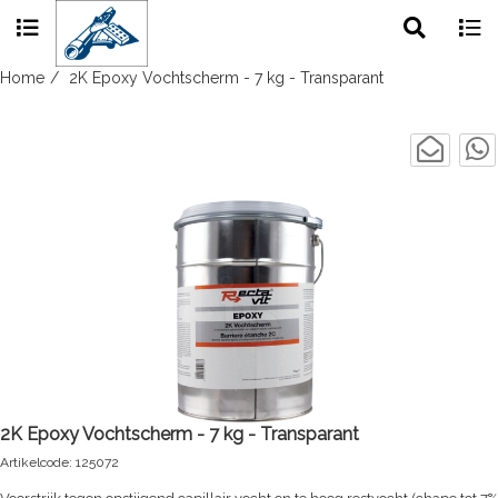
Toggle
Togg
search
navig
Skip
Home
2K Epoxy Vochtscherm - 7 kg - Transparant
to
content
2K Epoxy Vochtscherm - 7 kg - Transparant
Artikelcode: 125072