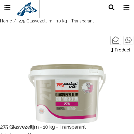
Toggle
Togg
search
navig
Skip
Home
275 Glasvezellijm - 10 kg - Transparant
to
content
Product
275 Glasvezellijm - 10 kg - Transparant