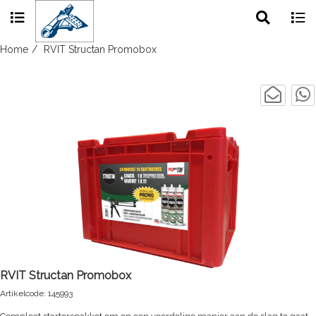
Toggle
Togg
search
navig
Skip
Home
RVIT Structan Promobox
to
content
RVIT Structan Promobox
Artikelcode: 145993