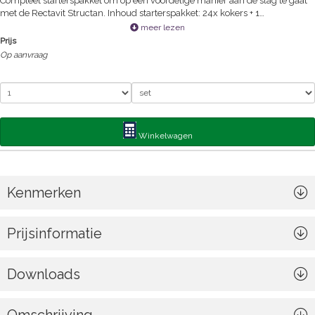
Compleet starterspakket om op een voordelige manier aan de slag te gaat
met de Rectavit Structan. Inhoud starterspakket: 24x kokers + 1
professioneel kokerpistool + 1 x rode box.
meer lezen
Prijs
Op aanvraag
Winkelwagen
Kenmerken
Prijsinformatie
Downloads