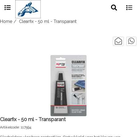
Toggle
Togg
search
navig
Skip
Home
Clearfix - 50 ml - Transparant
to
content
Clearfix - 50 ml - Transparant
Artikelcode: 117594