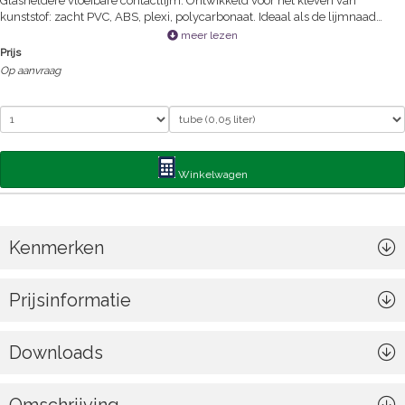
Glasheldere vloeibare contactlijm. Ontwikkeld voor het kleven van
kunststof: zacht PVC, ABS, plexi, polycarbonaat. Ideaal als de lijmnaad
zichtbaar blijft: handvat of plaat op glazen of plexi deuren, reparaties bij
meer lezen
dektentzeilen en opblaasbare materialen in zacht PVC.
Prijs
Op aanvraag
Winkelwagen
Kenmerken
Prijsinformatie
Downloads