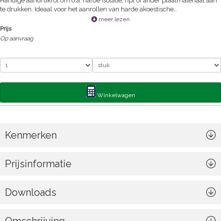
Handige aandrukrol om o.a. harde isolatie, hpl of ander plaatmateriaal aan
te drukken. Ideaal voor het aanrollen van harde akoestische
isolatiematerialen.
meer lezen
Prijs
Op aanvraag
Winkelwagen
Kenmerken
Prijsinformatie
Downloads