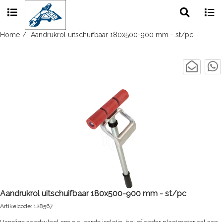
Toggle
Togg
search
navig
Skip
Home
Aandrukrol uitschuifbaar 180x500-900 mm - st/pc
to
content
Aandrukrol uitschuifbaar 180x500-900 mm - st/pc
Artikelcode: 128567